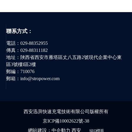
聯系方式：
電話：
029-88352955
傳真：029-88311182
地址：陜西省西安市雁塔區丈八五路2號現代企業中心東
區3號樓I區2樓
郵編：710076
郵箱：
info@stropower.com
西安迅湃快速充電技術有限公司版權所有
京ICP備10002622號-38
網站建設：
中企動力
西安
SEO標簽