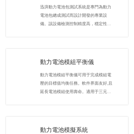
迅湃動力電池包測試系統是專門為動力
電池包總成測試而設計開發的專業設
備。該設備檢測控制精度高，穩定性
好。可用于設計驗證，生產測試，進出
貨檢驗等動力電池包總成的測試。
動力電池模組平衡儀
動力電池模組平衡儀可用于完成模組電
壓的目標值均衡任務。軟件界面友好,且
延長電池模組使用壽命。適用于三元材
料鋰離子和磷酸鐵鋰等鋰電池。應用領
域：汽車4S店、電池廠維修、高校研究
電池機構等。
動力電池模擬系統