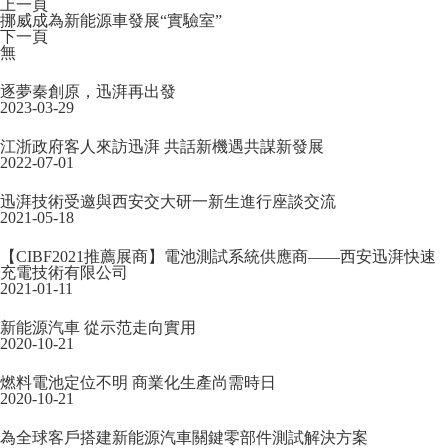
上一頁
挪威成為新能源車發展“實驗室”
下一頁
無
逐夢秦創原，迅湃再出發
2023-03-29
江浙政府客人來訪迅湃 共話新機遇共謀新發展
2022-07-01
迅湃技術受邀與西安交大研一新生進行座談交流
2021-05-18
【CIBF2021推薦展商】電池測試系統供應商——西安迅湃快速
充電技術有限公司
2021-01-11
新能源汽車 從示范走向實用
2020-10-21
燃料電池定位不明 商業化生產尚需時日
2020-10-21
為全球客戶搭建新能源汽車關鍵零部件測試解決方案