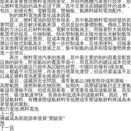
如果未來要實現燃料電池商業化，并與內燃機汽車進行競爭，那
么燃料電池組的成本必須下降，其中主要涉及關鍵部件的成本，
包括：鉑催化劑、電解質膜、雙極板、氫燃料罐和電池配件。
制約燃料電池產業化成本因素
其次，燃料電池的類型有很多，其中氫能燃料電池研發的首
要問題，就是解決氫氣來源，也就是如何廉價制氫。傳統工業制
氫的方法以化石材料制氫、電解水制氫為主。而隨著對大規模制
氫需求的提高，生物制氫、熱化學制氫和太陽光催化光解制氫等
方法也獲得廣泛應用。從成本角度來看，在燃料電池推廣初期，
應以分散式制氫為主，可進一步控制成本，且使用便利。但隨著
未來燃料電池規模化發展之后，集中制氫的成本和環保優勢將會
進一步突出。
再次，燃料電池汽車的推廣，其中最主要的制約因素是配套
設施的缺失，即加氫站的覆蓋率過小，而其高昂的建設成本也使
得加氫站的建設只能作為試驗性經營。中國目前擁有4座加氫
站，都處于示范狀態，尚未進行商業化運營，但這些還遠遠不足
以滿足燃料電池產業化推廣的要求。
最后，儲藏與安全問題。通常氫氣以3種形態存儲和運輸：
高壓氣態、液態和氫化物狀態。短期內，高壓罐儲氫仍是主要氫
氣儲存運輸手段。但從長期來看，更需要具備高儲氫容量、高安
全性、吸/放氫速率快、長壽命和低成本的儲氫材料。因此，輕
質儲氫材料、有機液態儲氫材料等低壓或常壓儲氫材料將成為未
來發展的重點。
動力電池,燃料電池
上一頁
挪威成為新能源車發展“實驗室”
無
下一頁