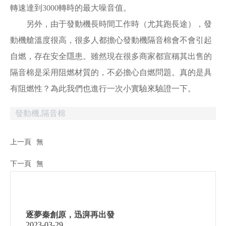
轉速達到3000轉時的最大噪音值。
另外，由于發動機長時間工作時（尤其跑長途），發
動機艙溫度很高，很多人都擔心發動機隔音棉會不會引起
自燃，存在安全隱患。雖然現在很多商家都宣稱其出售的
隔音棉是采用阻燃材質的，不必擔心自燃問題。真的是具
有阻燃性？為此我們也進行一次小實驗來驗證一下。
發動機,隔音棉
上一頁
無
下一頁
無
逐夢秦創原，迅湃再出發
2023-03-29