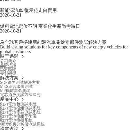
新能源汽車 從示范走向實用
2020-10-21
燃料電池定位不明 商業化生產尚需時日
2020-10-21
為全球客戶搭建新能源汽車關鍵零部件測試解決方案
Build testing solutions for key components of new energy vehicles for
global customers
關于迅湃
公司簡介
品牌標識
迅湃團隊
專利榮譽
解決方案
SOP邊界測試解決方案
MES綜合環境測試
MP循環壽命測試
電芯過放測試方法探究
產品中心
動力電池包測試系統
動力電池模組測試系統
動力電池電芯測試系統
動力電池模組平衡儀
動力電池模擬系統
頻譜響應分析儀測試系統
證書查詢